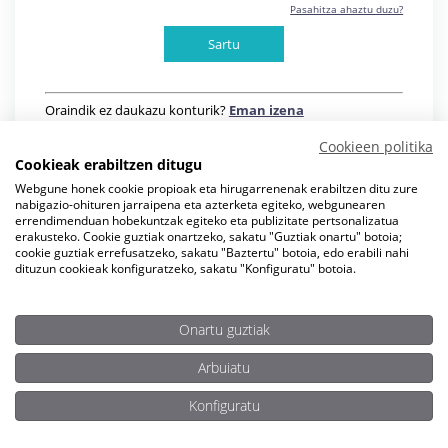
Pasahitza ahaztu duzu?
Oraindik ez daukazu konturik?
Eman izena
Cookieen politika
Cookieak erabiltzen ditugu
Webgune honek cookie propioak eta hirugarrenenak erabiltzen ditu zure
nabigazio-ohituren jarraipena eta azterketa egiteko, webgunearen
errendimenduan hobekuntzak egiteko eta publizitate pertsonalizatua
erakusteko. Cookie guztiak onartzeko, sakatu "Guztiak onartu" botoia;
cookie guztiak errefusatzeko, sakatu "Baztertu" botoia, edo erabili nahi
dituzun cookieak konfiguratzeko, sakatu "Konfiguratu" botoia.
Onartu guztiak
Arbuiatu
Konfiguratu